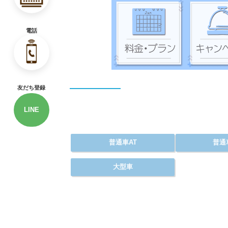
電話
友だち登録
LINE
普通車AT
普通
大型車