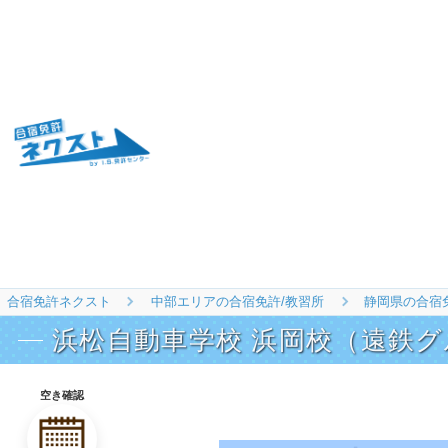
合宿免許ネクスト
中部エリアの合宿免許/教習所
静岡県の合宿
浜松自動車学校 浜岡校（遠鉄グ
空き確認