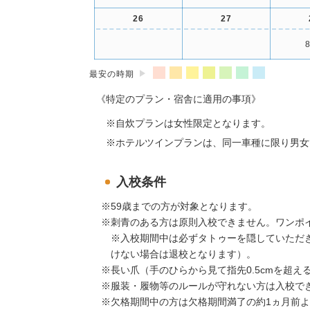
26
27
8
最安の時期
《特定のプラン・宿舎に適用の事項》
自炊プランは女性限定となります。
ホテルツインプランは、同一車種に限り男女
入校条件
59歳までの方が対象となります。
刺青のある方は原則入校できません。ワンポ
※入校期間中は必ずタトゥーを隠していただ
けない場合は退校となります）。
長い爪（手のひらから見て指先0.5cmを超
服装・履物等のルールが守れない方は入校で
欠格期間中の方は欠格期間満了の約1ヵ月前