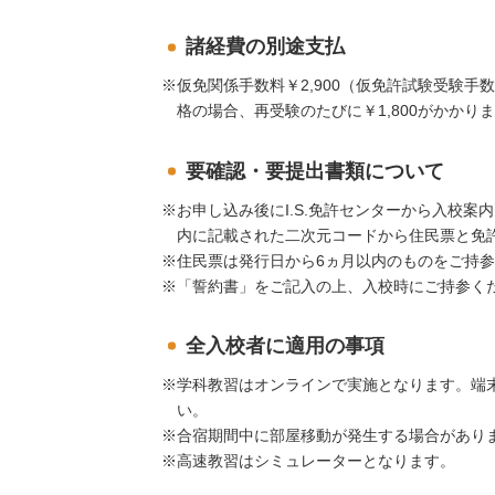
諸経費の別途支払
仮免関係手数料￥2,900（仮免許試験受験手数
格の場合、再受験のたびに￥1,800がかかり
要確認・要提出書類について
お申し込み後にI.S.免許センターから入校
内に記載された二次元コードから住民票と免
住民票は発行日から6ヵ月以内のものをご持
「誓約書」をご記入の上、入校時にご持参く
全入校者に適用の事項
学科教習はオンラインで実施となります。端
い。
合宿期間中に部屋移動が発生する場合があり
高速教習はシミュレーターとなります。