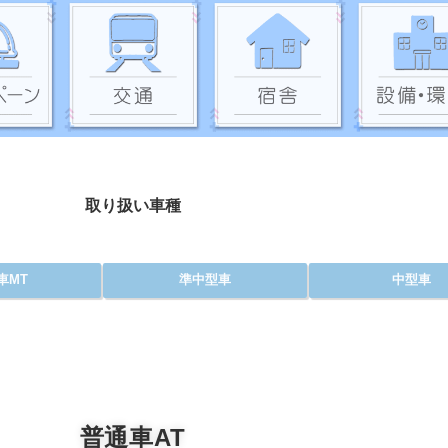
取り扱い車種
車MT
準中型車
中型車
普通車AT