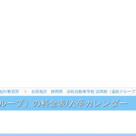
免許/教習所
合宿免許 静岡県 浜松自動車学校 浜岡校（遠鉄グループ
ループ）の料金表/入卒カレンダー