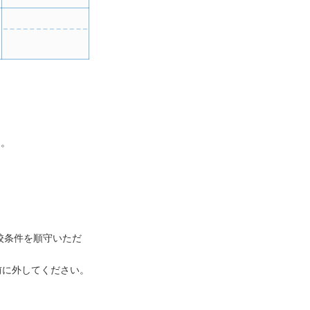
）。
校条件を順守いただ
前に外してください。