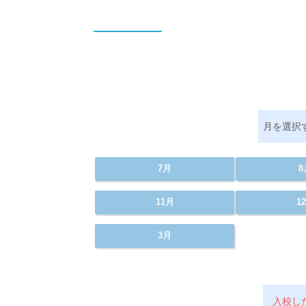
月を選択
7月
8
11月
1
3月
入校し