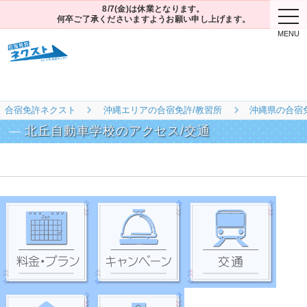
8/7(金)は休業となります。
togg
何卒ご了承くださいますようお願い申し上げます。
navi
合宿免許ネクスト
沖縄エリアの合宿免許/教習所
沖縄県の合宿
北丘自動車学校のアクセス/交通