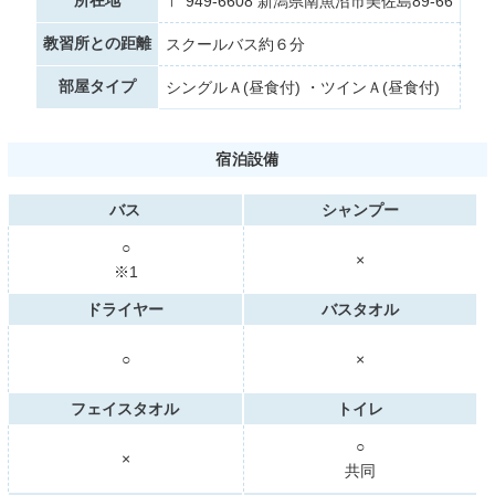
〒 949-6608 新潟県南魚沼市美佐島89-66
教習所との距離
スクールバス約６分
部屋タイプ
シングルＡ(昼食付) ・ツインＡ(昼食付)
宿泊設備
バス
シャンプー
○
×
※1
ドライヤー
バスタオル
○
×
フェイスタオル
トイレ
○
×
共同