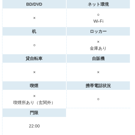
BD/DVD
ネット環境
○
×
Wi-Fi
机
ロッカー
×
○
金庫あり
貸自転車
自販機
×
×
喫煙
携帯電話状況
×
○
喫煙所あり（玄関外）
門限
22:00