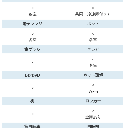
○
○
各室
共同（冷凍庫付き）
電子レンジ
ポット
○
○
各室
各室
歯ブラシ
テレビ
○
×
各室
BD/DVD
ネット環境
○
×
Wi-Fi
机
ロッカー
×
○
金庫あり
貸自転車
自販機