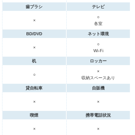
歯ブラシ
テレビ
○
×
各室
BD/DVD
ネット環境
○
×
Wi-Fi
机
ロッカー
×
○
収納スペースあり
貸自転車
自販機
×
×
喫煙
携帯電話状況
×
×