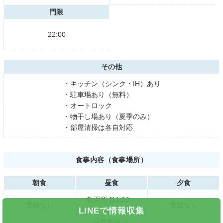
門限
22:00
その他
・キッチン（シンク・IH）あり
・駐車場あり（無料）
・オートロック
・物干し場あり（夏季のみ）
・部屋清掃は各自対応
食事内容（食事場所）
朝食
昼食
夕食
教習所 [11:00～
支給なし
支給なし
LINEで情報収集
14:30]
日替弁当 ※