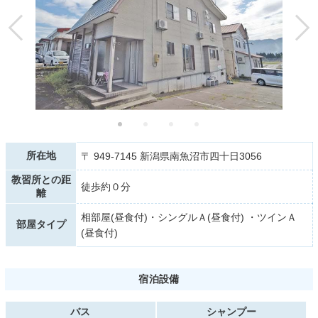
所在地
〒 949-7145 新潟県南魚沼市四十日3056
教習所との距
徒歩約０分
離
相部屋(昼食付)・シングルＡ(昼食付) ・ツインＡ
部屋タイプ
(昼食付)
宿泊設備
バス
シャンプー