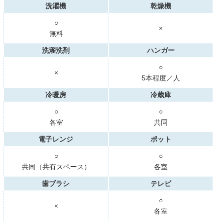
洗濯機
乾燥機
○
×
無料
洗濯洗剤
ハンガー
○
×
5本程度／人
冷暖房
冷蔵庫
○
○
各室
共同
電子レンジ
ポット
○
○
共同（共有スペース）
各室
歯ブラシ
テレビ
○
×
各室