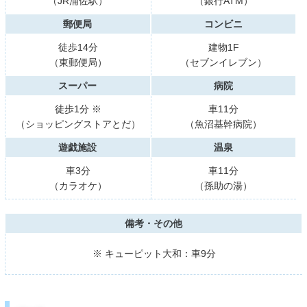
（JR浦佐駅）
（銀行ATM）
郵便局
コンビニ
徒歩14分
建物1F
（東郵便局）
（セブンイレブン）
スーパー
病院
徒歩1分 ※
車11分
（ショッピングストアとだ）
（魚沼基幹病院）
遊戯施設
温泉
車3分
車11分
（カラオケ）
（孫助の湯）
備考・その他
※ キューピット大和：車9分