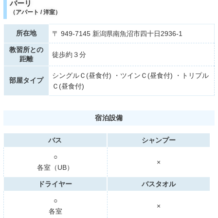
バーリ
（アパート / 洋室）
所在地
〒 949-7145 新潟県南魚沼市四十日2936-1
教習所との
徒歩約３分
距離
シングルＣ(昼食付) ・ツインＣ(昼食付) ・トリプル
部屋タイプ
Ｃ(昼食付)
宿泊設備
バス
シャンプー
○
×
各室（UB）
ドライヤー
バスタオル
○
×
各室