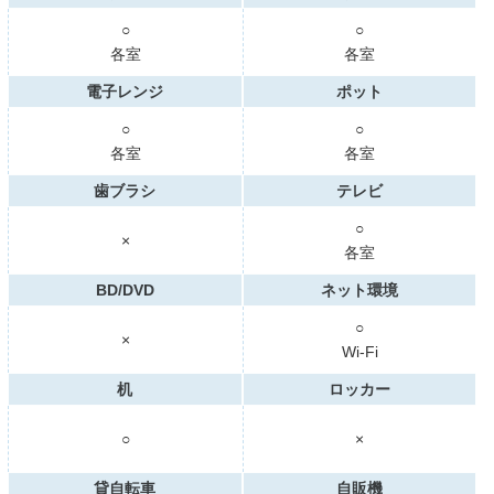
○
○
各室
各室
電子レンジ
ポット
○
○
各室
各室
歯ブラシ
テレビ
○
×
各室
BD/DVD
ネット環境
○
×
Wi-Fi
机
ロッカー
○
×
貸自転車
自販機