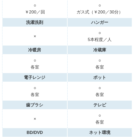
○
○
￥200／回
ガス式（￥200／30分）
洗濯洗剤
ハンガー
○
×
5本程度／人
冷暖房
冷蔵庫
○
○
各室
各室
電子レンジ
ポット
○
○
各室
各室
歯ブラシ
テレビ
○
×
各室
BD/DVD
ネット環境