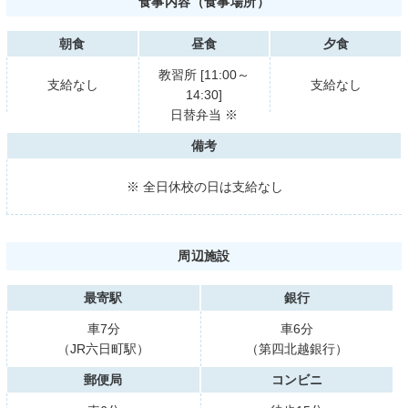
食事内容（食事場所）
朝食
昼食
夕食
教習所 [11:00～
支給なし
支給なし
14:30]
日替弁当 ※
備考
※ 全日休校の日は支給なし
周辺施設
最寄駅
銀行
車7分
車6分
（JR六日町駅）
（第四北越銀行）
郵便局
コンビニ