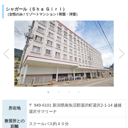
シャガール（Ｓｈａ Ｇｉｒｌ）
（女性のみ / リゾートマンション / 和室・洋室）
〒 949-6101 新潟県南魚沼郡湯沢町湯沢2-1-14 越後
所在地
湯沢サマリーナ
教習所との
スクールバス約４０分
距離