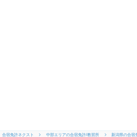
合宿免許ネクスト
中部エリアの合宿免許/教習所
新潟県の合宿