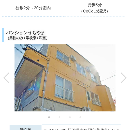
徒歩3分
徒歩2分～20分圏内
（CoCoLo湯沢）
パンションうちやま
（男性のみ / 学校寮 / 和室）
所在地