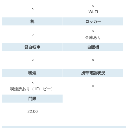
○
×
Wi-Fi
机
ロッカー
×
○
金庫あり
貸自転車
自販機
×
×
喫煙
携帯電話状況
×
○
喫煙所あり（1Fロビー）
門限
22:00