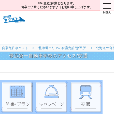
8/7(金)は休業となります。
togg
何卒ご了承くださいますようお願い申し上げます。
navi
合宿免許ネクスト
北海道エリアの合宿免許/教習所
北海道の合
帯広第一自動車学校のアクセス/交通