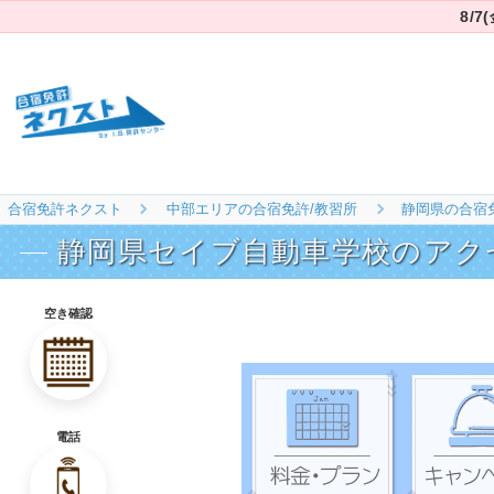
8/
合宿免許ネクスト
中部エリアの合宿免許/教習所
静岡県の合宿
静岡県セイブ自動車学校のアク
空き確認
電話