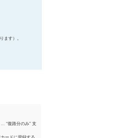
ります）。
 “復路分のみ” 支
Cカードに登録する