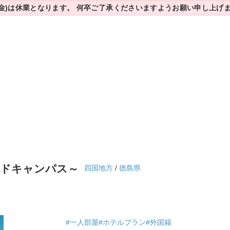
7(金)は休業となります。
何卒ご了承くださいますようお願い申し上げ
イドキャンパス～
四国地方
/
徳島県
#一人部屋
#ホテルプラン
#外国籍