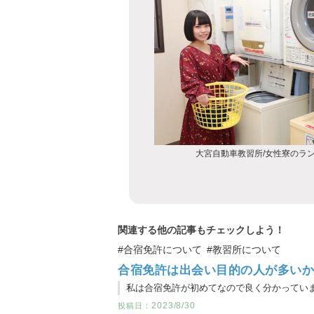
大宮自動車教習所/女性寮のラ
関連する他の記事もチェックしよう！
#合宿免許について
#教習所について
合宿免許は出会い目的の人が多い
2023/8/30