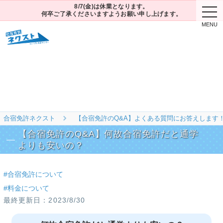
8/7(金)は休業となります。
togg
何卒ご了承くださいますようお願い申し上げます。
navi
合宿免許ネクスト
【合宿免許のQ&A】よくある質問にお答えします
【合宿免許のQ&A】何故合宿免許だと通学
よりも安いの？
#合宿免許について
#料金について
2023/8/30