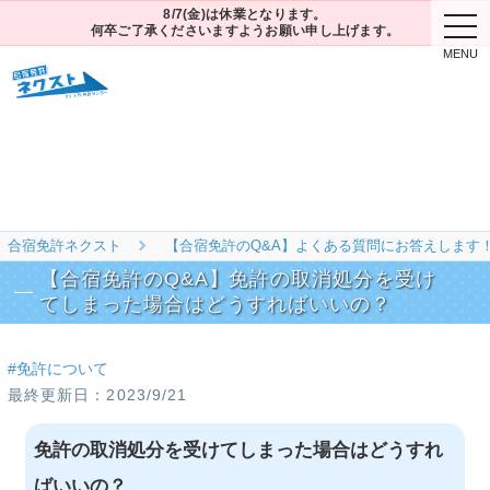
8/7(金)は休業となります。
togg
何卒ご了承くださいますようお願い申し上げます。
navi
合宿免許ネクスト
【合宿免許のQ&A】よくある質問にお答えします
【合宿免許のQ&A】免許の取消処分を受け
てしまった場合はどうすればいいの？
#免許について
2023/9/21
免許の取消処分を受けてしまった場合はどうすれ
ばいいの？