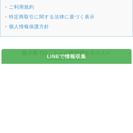
ご利用規約
特定商取引に関する法律に基づく表示
個人情報保護方針
栃木県ではこちらの教習所もオススメ
LINEで情報収集
栃木県
那須自動車学校
栃木県
カーアカデミー那須高原
栃木県
さくら那須モータースクール
栃木県
足利自動車教習所
栃木県
東足利自動車教習所
ご利用規約
｜
特定商取引法