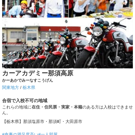
カーアカデミー那須高原
かーあかでみーなすこうげん
関東地方
/
栃木県
合宿で入校不可の地域
これらの地域に
在住・住民票・実家・本籍
のある方は入校はできませ
ん。
【栃木県】那須塩原市・那須町・大田原市
#食事の満足度高い
#一人部屋