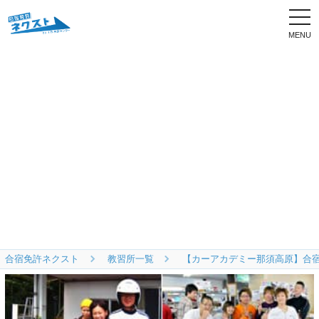
togg
navi
合宿免許ネクスト
教習所一覧
【カーアカデミー那須高原】合