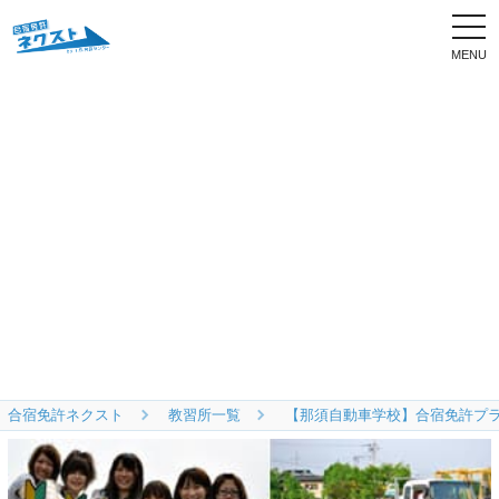
togg
navi
合宿免許ネクスト
教習所一覧
【那須自動車学校】合宿免許プ