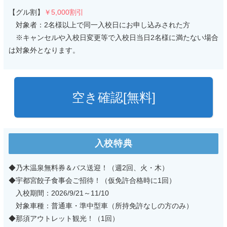
【グル割】
￥5,000割引
対象者：2名様以上で同一入校日にお申し込みされた方
※キャンセルや入校日変更等で入校日当日2名様に満たない場合
は対象外となります。
空き確認[無料]
入校特典
◆乃木温泉無料券＆バス送迎！（週2回、火・木）
◆宇都宮餃子食事会ご招待！（仮免許合格時に1回）
入校期間：2026/
9/21～11/10
対象車種：普通車・準中型車（所持免許なしの方のみ）
◆那須アウトレット観光！（1回）