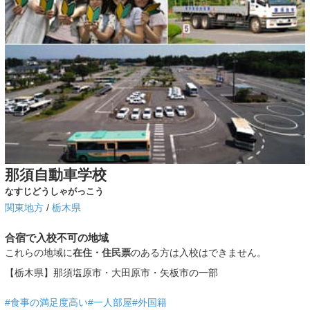
那須自動車学校
なすじどうしゃがっこう
関東地方
/
栃木県
合宿で入校不可の地域
これらの地域に
在住・住民票
のある方は入校はできません。
【栃木県】那須塩原市・大田原市・矢板市の一部
#食事の満足度高い
#一人部屋
#外国籍