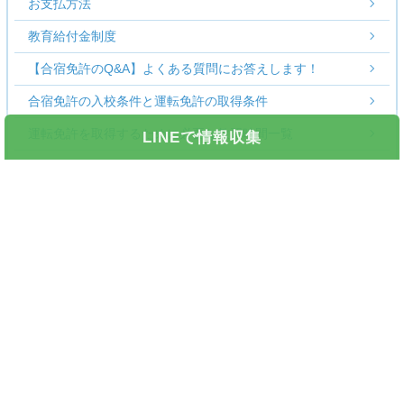
お支払方法
教育給付金制度
【合宿免許のQ&A】よくある質問にお答えします！
合宿免許の入校条件と運転免許の取得条件
運転免許を取得するために必要な教習時間一覧
LINEで情報収集
全国の運転免許試験場
失敗しないための合宿免許の上手な選び方
合宿免許ローンはアプラス
合宿免許の用語集
教習所別の合宿免許クチコミ一覧
キャンペーン
グループ入校キャンペーン