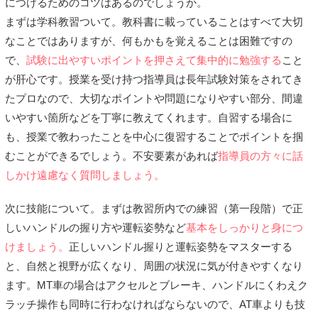
につけるためのコツはあるのでしょうか。
まずは学科教習ついて。教科書に載っていることはすべて大切
なことではありますが、何もかもを覚えることは困難ですの
で、
試験に出やすいポイントを押さえて集中的に勉強する
こと
が肝心です。授業を受け持つ指導員は長年試験対策をされてき
たプロなので、大切なポイントや問題になりやすい部分、間違
いやすい箇所などを丁寧に教えてくれます。自習する場合に
も、授業で教わったことを中心に復習することでポイントを掴
むことができるでしょう。不安要素があれば
指導員の方々に話
しかけ遠慮なく質問しましょう。
次に技能について。まずは教習所内での練習（第一段階）で正
しいハンドルの握り方や運転姿勢など
基本をしっかりと身につ
けましょう。
正しいハンドル握りと運転姿勢をマスターする
と、自然と視野が広くなり、周囲の状況に気が付きやすくなり
ます。MT車の場合はアクセルとブレーキ、ハンドルにくわえク
ラッチ操作も同時に行わなければならないので、AT車よりも技